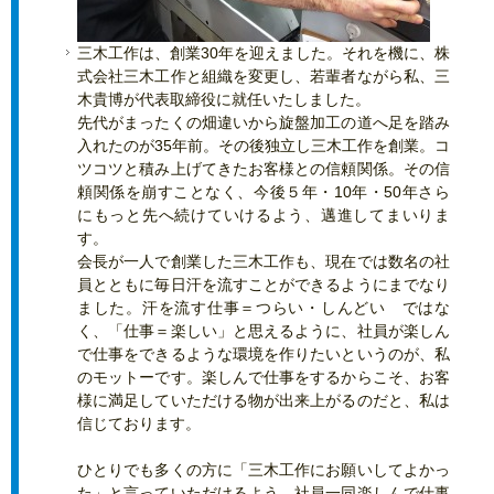
三木工作は、創業30年を迎えました。それを機に、株
式会社三木工作と組織を変更し、若輩者ながら私、三
木貴博が代表取締役に就任いたしました。
先代がまったくの畑違いから旋盤加工の道へ足を踏み
入れたのが35年前。その後独立し三木工作を創業。コ
ツコツと積み上げてきたお客様との信頼関係。その信
頼関係を崩すことなく、今後５年・10年・50年さら
にもっと先へ続けていけるよう、邁進してまいりま
す。
会長が一人で創業した三木工作も、現在では数名の社
員とともに毎日汗を流すことができるようにまでなり
ました。汗を流す仕事＝つらい・しんどい ではな
く、「仕事＝楽しい」と思えるように、社員が楽しん
で仕事をできるような環境を作りたいというのが、私
のモットーです。楽しんで仕事をするからこそ、お客
様に満足していただける物が出来上がるのだと、私は
信じております。
ひとりでも多くの方に「三木工作にお願いしてよかっ
た」と言っていただけるよう、社員一同楽しんで仕事